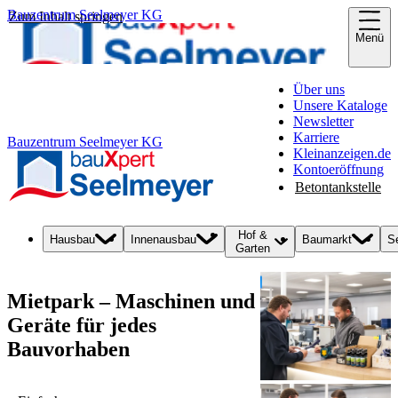
Bauzentrum Seelmeyer KG
Zum Inhalt springen
Menü
Über uns
Unsere Kataloge
Newsletter
Karriere
Bauzentrum Seelmeyer KG
Kleinanzeigen.de
Kontoeröffnung
Betontankstelle
Hof &
Hausbau
Innenausbau
Baumarkt
S
Garten
Mietpark – Maschinen und
Geräte für jedes
Bauvorhaben