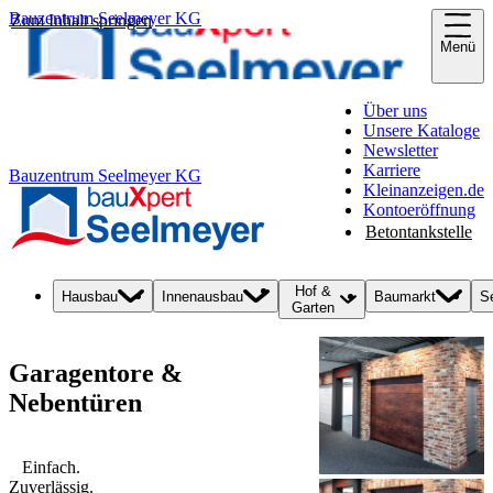
Bauzentrum Seelmeyer KG
Zum Inhalt springen
Menü
Über uns
Unsere Kataloge
Newsletter
Karriere
Bauzentrum Seelmeyer KG
Kleinanzeigen.de
Kontoeröffnung
Betontankstelle
Hof &
Hausbau
Innenausbau
Baumarkt
S
Garten
Garagentore &
Nebentüren
Einfach.
Zuverlässig.