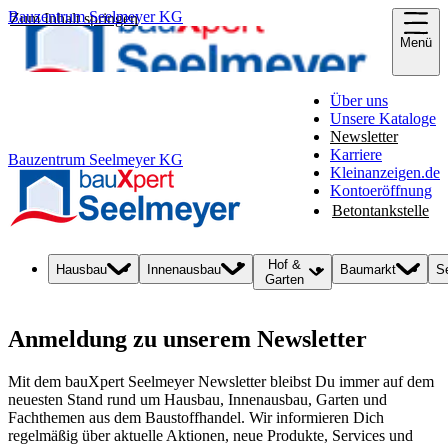
Bauzentrum Seelmeyer KG
Zum Inhalt springen
Menü
Über uns
Unsere Kataloge
Newsletter
Karriere
Bauzentrum Seelmeyer KG
Kleinanzeigen.de
Kontoeröffnung
Betontankstelle
Hof &
Hausbau
Innenausbau
Baumarkt
S
Garten
Anmeldung zu unserem Newsletter
Mit dem bauXpert Seelmeyer Newsletter bleibst Du immer auf dem
neuesten Stand rund um Hausbau, Innenausbau, Garten und
Fachthemen aus dem Baustoffhandel. Wir informieren Dich
regelmäßig über aktuelle Aktionen, neue Produkte, Services und