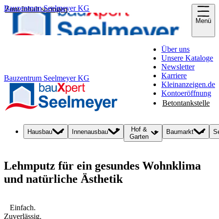
Bauzentrum Seelmeyer KG
Zum Inhalt springen
Menü
Über uns
Unsere Kataloge
Newsletter
Karriere
Bauzentrum Seelmeyer KG
Kleinanzeigen.de
Kontoeröffnung
Betontankstelle
Hof &
Hausbau
Innenausbau
Baumarkt
S
Garten
Lehmputz für ein gesundes Wohnklima
und natürliche Ästhetik
Einfach.
Zuverlässig.