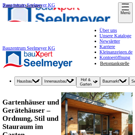
Bauzentrum Seelmeyer KG
Zum Inhalt springen
Menü
Über uns
Unsere Kataloge
Newsletter
Karriere
Bauzentrum Seelmeyer KG
Kleinanzeigen.de
Kontoeröffnung
Betontankstelle
Hof &
Hausbau
Innenausbau
Baumarkt
S
Garten
Gartenhäuser und
Gerätehäuser –
Ordnung, Stil und
Stauraum im
Garten