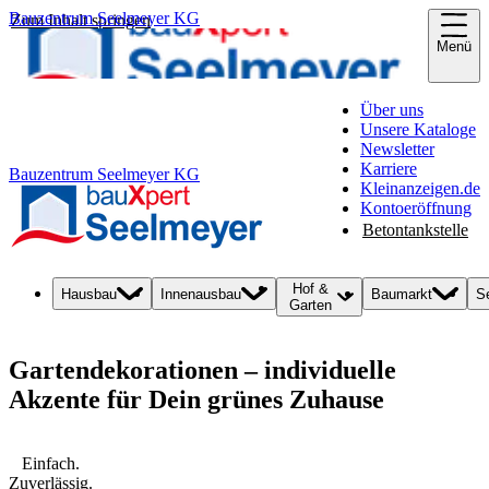
Bauzentrum Seelmeyer KG
Zum Inhalt springen
Menü
Über uns
Unsere Kataloge
Newsletter
Karriere
Bauzentrum Seelmeyer KG
Kleinanzeigen.de
Kontoeröffnung
Betontankstelle
Hof &
Hausbau
Innenausbau
Baumarkt
S
Garten
Gartendekorationen – individuelle
Akzente für Dein grünes Zuhause
Einfach.
Zuverlässig.