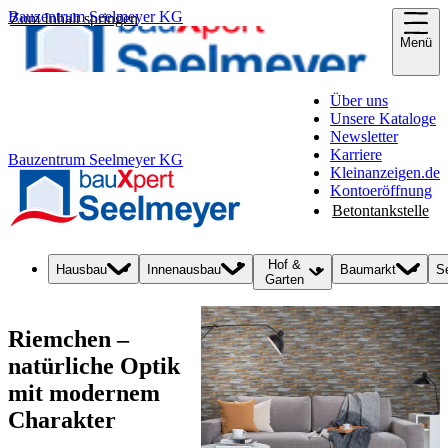
Bauzentrum Seelmeyer KG
Zum Inhalt springen
Menü
Über uns
Unsere Kataloge
Newsletter
Karriere
Bauzentrum Seelmeyer KG
Kleinanzeigen.de
Kontoeröffnung
Betontankstelle
Hof &
Hausbau
Innenausbau
Baumarkt
S
Garten
Riemchen –
natürliche Optik
mit modernem
Charakter