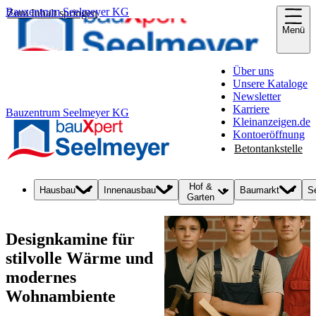
Bauzentrum Seelmeyer KG
Zum Inhalt springen
Menü
Über uns
Unsere Kataloge
Newsletter
Karriere
Bauzentrum Seelmeyer KG
Kleinanzeigen.de
Kontoeröffnung
Betontankstelle
Hof &
Hausbau
Innenausbau
Baumarkt
S
Garten
Designkamine für
stilvolle Wärme und
modernes
Wohnambiente