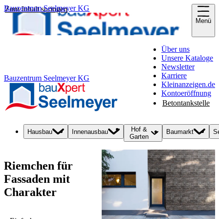
Bauzentrum Seelmeyer KG
Zum Inhalt springen
Menü
Über uns
Unsere Kataloge
Newsletter
Karriere
Bauzentrum Seelmeyer KG
Kleinanzeigen.de
Kontoeröffnung
Betontankstelle
Hof &
Hausbau
Innenausbau
Baumarkt
S
Garten
Riemchen für
Fassaden mit
Charakter