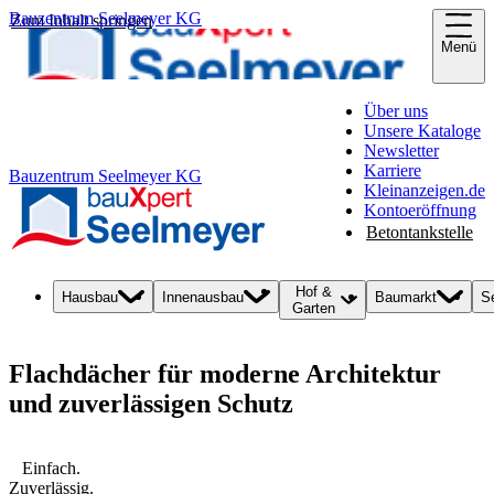
Bauzentrum Seelmeyer KG
Zum Inhalt springen
Menü
Über uns
Unsere Kataloge
Newsletter
Karriere
Bauzentrum Seelmeyer KG
Kleinanzeigen.de
Kontoeröffnung
Betontankstelle
Hof &
Hausbau
Innenausbau
Baumarkt
S
Garten
Flachdächer für moderne Architektur
und zuverlässigen Schutz
Einfach.
Zuverlässig.