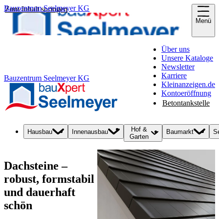
Bauzentrum Seelmeyer KG
Zum Inhalt springen
Menü
Über uns
Unsere Kataloge
Newsletter
Karriere
Bauzentrum Seelmeyer KG
Kleinanzeigen.de
Kontoeröffnung
Betontankstelle
Hof &
Hausbau
Innenausbau
Baumarkt
S
Garten
Dachsteine –
robust, formstabil
und dauerhaft
schön