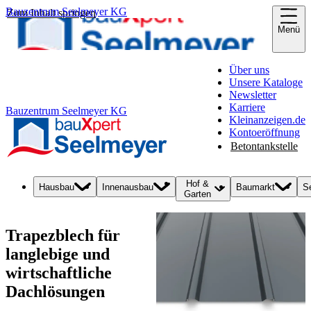
Bauzentrum Seelmeyer KG
Zum Inhalt springen
Menü
Über uns
Unsere Kataloge
Newsletter
Karriere
Bauzentrum Seelmeyer KG
Kleinanzeigen.de
Kontoeröffnung
Betontankstelle
Hof &
Hausbau
Innenausbau
Baumarkt
S
Garten
Trapezblech für
langlebige und
wirtschaftliche
Dachlösungen