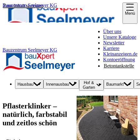
Bauzentrum Seelmeyer KG
Zum Inhalt springen
Menü
Über uns
Unsere Kataloge
Newsletter
Karriere
Bauzentrum Seelmeyer KG
Kleinanzeigen.de
Kontoeröffnung
Betontankstelle
Hof &
Hausbau
Innenausbau
Baumarkt
S
Garten
Pflasterklinker –
natürlich, farbstabil
und zeitlos schön